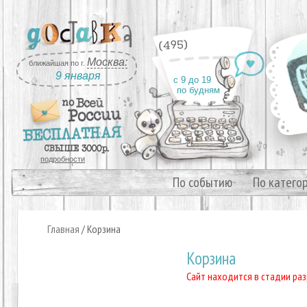
(495)
Москва:
ближайшая по г.
9 января
с 9 до 19
по будням
подробности
По событию
По катего
Главная
/
Корзина
Корзина
Сайт находится в стадии раз