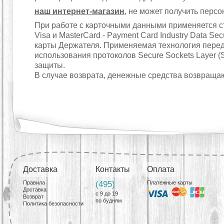
наш интернет-магазин
, не может получить перс
При работе с карточными данными применяется
Visa и MasterCard - Payment Card Industry Data S
карты Держателя. Применяемая технология переда
использования протоколов Secure Sockets Layer (S
защиты.
В случае возврата, денежные средства возвращают
Доставка
Контакты
Оплата
Правила
(495)
Платежные карты
Доставка
с 9 до 19
Возврат
по будням
Политика безопасности