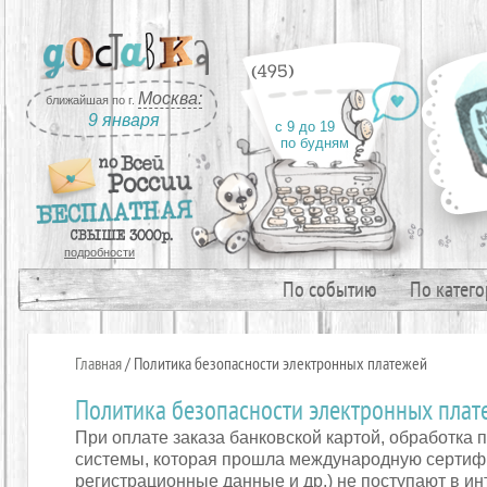
(495)
Москва:
ближайшая по г.
9 января
с 9 до 19
по будням
подробности
По событию
По катег
Главная
/ Политика безопасности электронных платежей
Политика безопасности электронных плат
При оплате заказа банковской картой, обработка
системы, которая прошла международную сертифи
регистрационные данные и др.) не поступают в ин