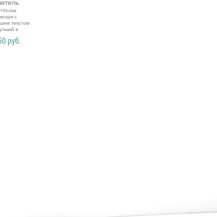
тболка
жская с
шим текстом
учший в
ре учитель
50
руб.