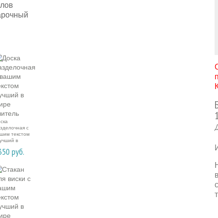
ска
Д
зделочная с
шим текстом
учший в
ре учитель
350
руб.