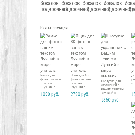
Вся коллекция
Рамка для
Ящик для 60
До
фото с вашим
фото с вашим
ра
Шкатулка для
текстом
текстом
ва
украшений с
"Лучший в
"Лучший в
"Л
Вашим текстом
мире учитель
мире учитель
ми
1090
руб.
2790
руб.
1
"Лучший в
мире учитель
1860
руб.