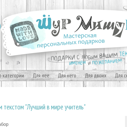
о категории
Для нее
Для него
Для двоих
Для с
 текстом "Лучший в мире учитель"