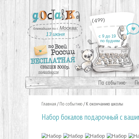
(499)
Москва:
ближайшая по г.
13 июня
с 9 до 19
по будням
подробности
По событию
П
Главная
/
По событию
/
К окончанию школы
Набор бокалов подарочный с вашим