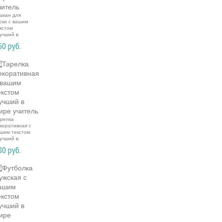
акан для
ски с вашим
кстом
учший в
ре учитель
50
руб.
релка
коративная с
шим текстом
учший в
ре учитель
80
руб.