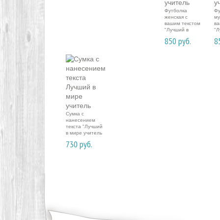
Футболка
Фу
женская с
му
вашим текстом
ва
"Лучший в
"Л
мире учитель
ми
850
руб.
8
Сумка с
нанесением
текста "Лучший
в мире учитель
730
руб.