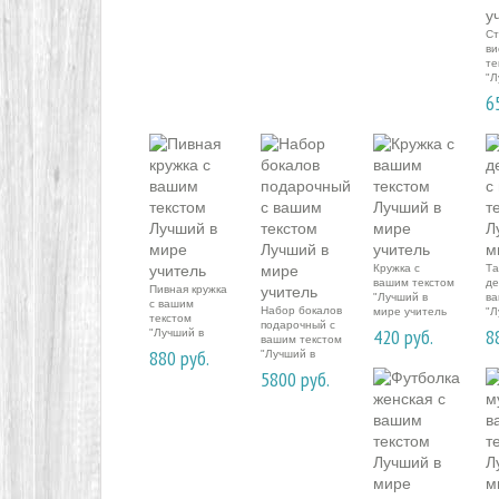
Ст
ви
те
"Л
ми
6
Кружка с
Та
вашим текстом
де
Пивная кружка
"Лучший в
ва
с вашим
Набор бокалов
мире учитель
"Л
текстом
подарочный с
ми
420
руб.
8
"Лучший в
вашим текстом
мире учитель
880
руб.
"Лучший в
мире учитель
5800
руб.