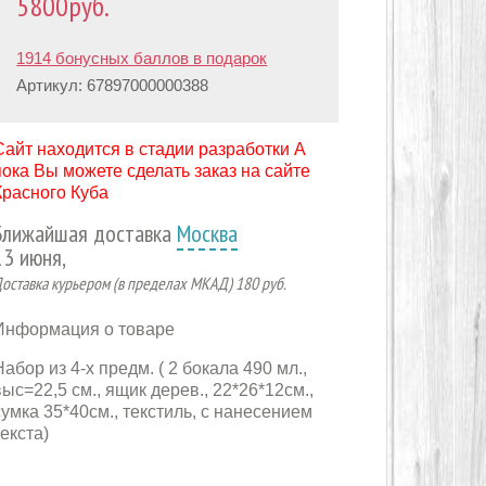
5800
руб.
1914 бонусных баллов в подарок
Артикул:
67897000000388
Сайт находится в стадии разработки А
пока Вы можете сделать заказ на сайте
Красного Куба
Ближайшая доставка
Москва
13 июня,
оставка курьером (в пределах МКАД) 180 руб.
Информация о товаре
Набор из 4-х предм. ( 2 бокала 490 мл.,
выс=22,5 см., ящик дерев., 22*26*12см.,
сумка 35*40см., текстиль, с нанесением
текста)