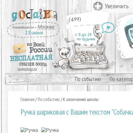
Увеличить
(499)
Москва:
ближайшая по г.
13 июня
с 9 до 19
по будням
подробности
По событию
По катего
Главная
/
По событию
/
К окончанию школы
Ручка шариковая с Вашим текстом "Собачк