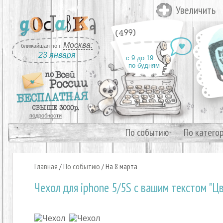
Увеличить
(499)
Москва:
ближайшая по г.
23 января
с 9 до 19
по будням
подробности
По событию
По катего
Главная
/
По событию
/
На 8 марта
Чехол для iphone 5/5S с вашим текстом "Ц