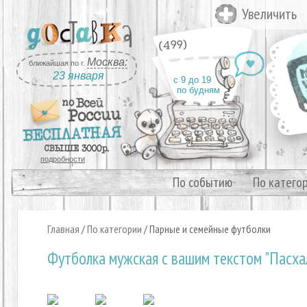
Увеличить
(499)
Москва:
ближайшая по г.
23 января
с 9 до 19
по будням
подробности
По событию
По катего
Главная
/
По категории
/
Парные и семейные футболки
Футболка мужская с вашим текстом "Пасха